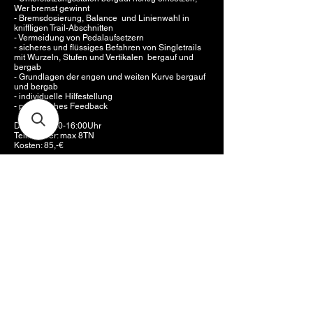
Wer bremst gewinnt
- Bremsdosierung, Balance und Linienwahl in
kniffligen Trail-Abschnitten
- Vermeidung von Pedalaufsetzern
- sicheres und flüssiges Befahren von Singletrails
mit Wurzeln, Stufen und Vertikalen bergauf und
bergab
- Grundlagen der engen und weiten Kurve bergauf
und bergab
- individuelle Hilfestellung
- persönliches Feedback
Dauer: 10:00-16:00Uhr
Teilnehmer: max 8TN​
Kosten: 85,-€
Online buchen
Die Bikeschule