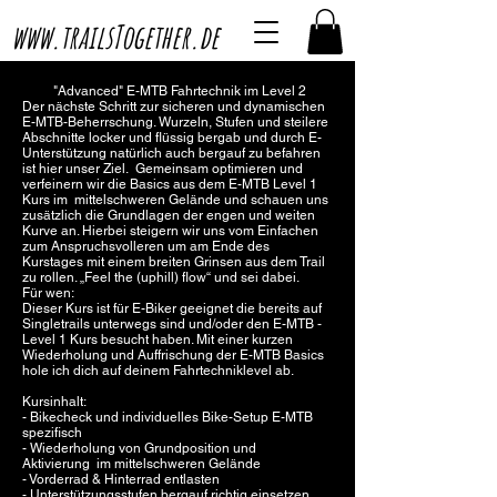
www.trailsTogether.de
"Advanced" E-MTB Fahrtechnik im Level 2
Der nächste Schritt zur sicheren und dynamischen
E-MTB-Beherrschung. Wurzeln, Stufen und steilere
Abschnitte locker und flüssig bergab und durch E-
Unterstützung natürlich auch bergauf zu befahren
ist hier unser Ziel. Gemeinsam optimieren und
verfeinern wir die Basics aus dem E-MTB Level 1
Kurs im mittelschweren Gelände und schauen uns
zusätzlich die Grundlagen der engen und weiten
Kurve an. Hierbei steigern wir uns vom Einfachen
zum Anspruchsvolleren um am Ende des
Kurstages mit einem breiten Grinsen aus dem Trail
zu rollen. „Feel the (uphill) flow“ und sei dabei.
Für wen:
Dieser Kurs ist für E-Biker geeignet die bereits auf
Singletrails unterwegs sind und/oder den E-MTB -
Level 1 Kurs besucht haben. Mit einer kurzen
Wiederholung und Auffrischung der E-MTB Basics
hole ich dich auf deinem Fahrtechniklevel ab.
Kursinhalt:
- Bikecheck und individuelles Bike-Setup E-MTB
spezifisch
- Wiederholung von Grundposition und
Aktivierung im mittelschweren Gelände
- Vorderrad & Hinterrad entlasten
- Unterstützungsstufen bergauf richtig einsetzen,