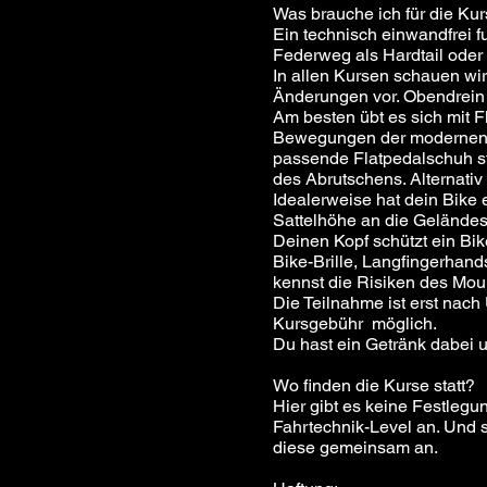
Was brauche ich für die Ku
Ein technisch einwandfrei
Federweg als Hardtail oder 
In allen Kursen schauen w
Änderungen vor. Obendrein 
Am besten übt es sich mit 
Bewegungen der modernen Fa
passende Flatpedalschuh ste
des Abrutschens. Alternati
Idealerweise hat dein Bike
Sattelhöhe an die Gelände
Deinen Kopf schützt ein Bike
Bike-Brille, Langfingerhan
kennst die Risiken des Mou
Die Teilnahme ist erst nac
Kursgebühr möglich.
Du hast ein Getränk dabei u
Wo finden die Kurse statt?​
Hier gibt es keine Festlegun
Fahrtechnik-Level an. Und s
diese gemeinsam an.