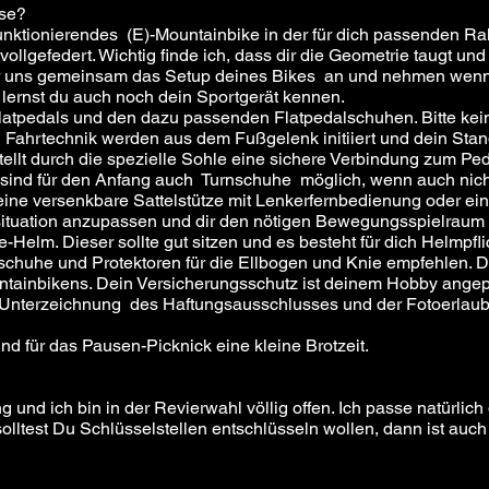
rse?
 funktionierendes (E)-Mountainbike in der für dich passenden
vollgefedert. Wichtig finde ich, dass dir die Geometrie taugt un
ir uns gemeinsam das Setup deines Bikes an und nehmen wenn 
lernst du auch noch dein Sportgerät kennen.
Flatpedals und den dazu passenden Flatpedalschuhen. Bitte kei
hrtechnik werden aus dem Fußgelenk initiiert und dein Stand 
llt durch die spezielle Sohle eine sichere Verbindung zum Peda
v sind für den Anfang auch Turnschuhe möglich, wenn auch nich
 eine versenkbare Sattelstütze mit Lenkerfernbedienung oder e
situation anzupassen und dir den nötigen Bewegungsspielraum 
-Helm. Dieser sollte gut sitzen und es besteht für dich Helmpfli
dschuhe und Protektoren für die Ellbogen und Knie empfehlen. 
ntainbikens. Dein Versicherungsschutz ist deinem Hobby angep
h Unterzeichnung des Haftungsausschlusses und der Fotoerlaubn
nd für das Pausen-Picknick eine kleine Brotzeit.
g und ich bin in der Revierwahl völlig offen. Ich passe natürlic
olltest Du Schlüsselstellen entschlüsseln wollen, dann ist auc