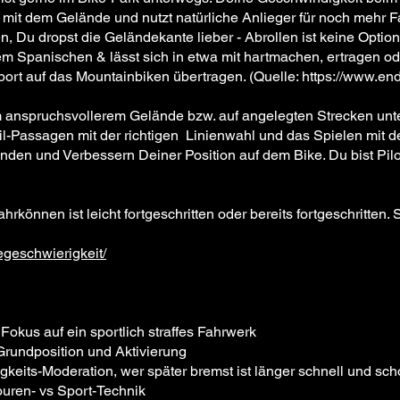
st mit dem Gelände und nutzt natürliche Anlieger für noch mehr F
, Du dropst die Geländekante lieber - Abrollen ist keine Optio
m Spanischen & lässt sich in etwa mit hartmachen, ertragen o
rt auf das Mountainbiken übertragen. (Quelle:
https://www.end
m anspruchsvollerem Gelände bzw. auf angelegten Strecken unt
il-Passagen mit der richtigen Linienwahl und das Spielen mit d
inden und Verbessern Deiner Position auf dem Bike. Du bist Pil
rkönnen ist leicht fortgeschritten oder bereits fortgeschritten. S
egeschwierigkeit/
Fokus auf ein sportlich straffes Fahrwerk
Grundposition und Aktivierung
eits-Moderation, wer später bremst ist länger schnell und sch
ouren- vs Sport-Technik