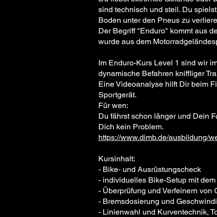
sind technisch und steil. Du spiel
Boden unter den Pneus zu verlieren
Der Begriff "Enduro" kommt aus de
wurde aus dem Motorradgeländespo
Im Enduro-Kurs Level 1 sind wir i
dynamische Befahren kniffliger Tra
Eine Videoanalyse hilft Dir beim F
Sportgerät.
Für wen:
Du fährst schon länger und Dein Fah
Dich kein Problem.
https://www.dimb.de/ausbildung/w
Kursinhalt:
- Bike- und Ausrüstungscheck
- individuelles Bike-Setup mit dem 
- Überprüfung und Verfeinern von 
- Bremsdosierung und Geschwindigk
- Linienwahl und Kurventechnik, T