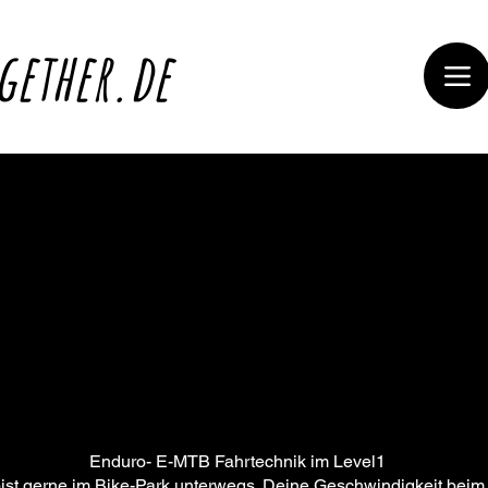
gether.de
Enduro- E-MTB Fahrtechnik im Level1
ist gerne im Bike-Park unterwegs. Deine Geschwindigkeit beim 