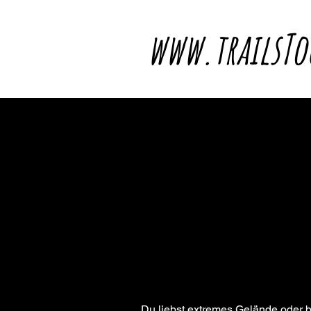
www.trailsTo
Du liebst extremes Gelände oder b