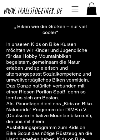
www.trailsTogether.de
„ Biken wie die Großen – nur viel
cooler“
In unseren Kids on Bike Kursen
möchten wir Kinder und Jugendliche
für das Hobby Mountainbiken
begeistern, gemeinsam die Natur
erleben und spielerisch und
altersangepasst Sozialkompetenz und
umweltverträgliches Biken vermitteln.
Das Ganze natürlich verbunden mit
einer Riesen Portion Spaß, denn so
lernt es sich am Besten.
Als Grundlage dient das „Kids on Bike-
Natureride“ Programm der DIMB e.V.
(Deutsche Initiative Mountainbike e.V.),
die uns mit ihrem
Ausbildungsprogramm zum Kids on
Bike Scout das nötige Rüstzeug an die
Hand gegeben haben. Kids on Bike