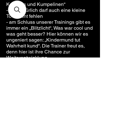
Kumpels und Kumpelinen“
- und natürlich darf auch eine kleine
Tour nicht fehlen
- am Schluss unserer Trainings gibt es
immer ein „Blitzlicht“, Was war cool und
was geht besser? Hier können wir es
ungeniert sagen: „Kindermund tut
Wahrheit kund“. Die Trainer freut es,
denn hier ist ihre Chance zur
Weiterentwicklung.
Wo: im Glottertal und umliegenden
Bike-Hotspots (Datum und Uhrzeit
sowie der Treffpunkt werden nach
Terminfindung separat informiert)
Wann: Es sind mehrere Termine im
Jahr möglich, die auf der "Online
buchen"- Seite hinterlegt sind, aber
auch individuell vereinbart werden
können.
Alter: 6 bis 9 Jahre