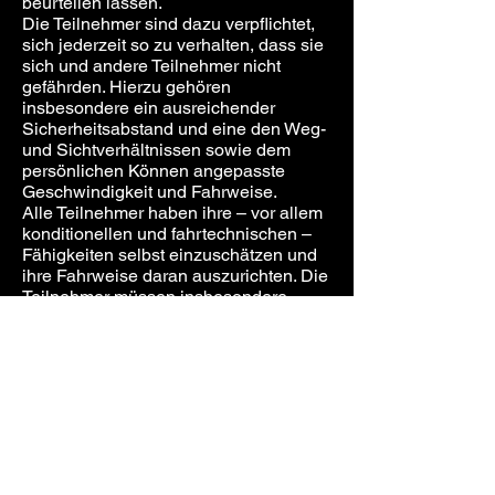
beurteilen lassen.
Die Teilnehmer sind dazu verpflichtet,
sich jederzeit so zu verhalten, dass sie
sich und andere Teilnehmer nicht
gefährden. Hierzu gehören
insbesondere ein ausreichender
Sicherheitsabstand und eine den Weg-
und Sichtverhältnissen sowie dem
persönlichen Können angepasste
Geschwindigkeit und Fahrweise.
Alle Teilnehmer haben ihre – vor allem
konditionellen und fahrtechnischen –
Fähigkeiten selbst einzuschätzen und
ihre Fahrweise daran auszurichten. Die
Teilnehmer müssen insbesondere
selbst beurteilen, ob sie einen
Wegabschnitt sicher und ohne sich
oder andere zu gefährden mit dem
Mountainbike fahren können; im
Zweifelsfall ist ein Wegabschnitt vorher
zu besichtigen und/oder das
Mountainbike zu schieben oder zu
tragen.
Alle Teilnehmer haben auf öffentlichen